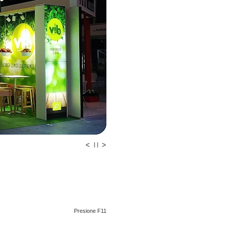
<
>
| |
Presione F11