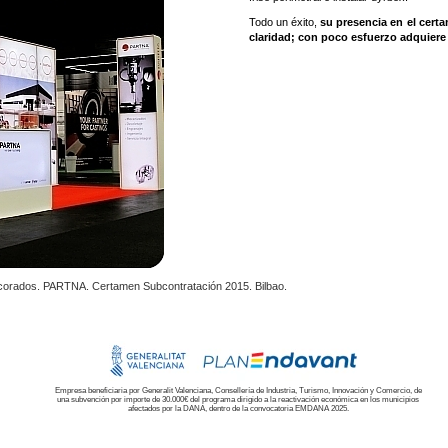
Todo un éxito,
su presencia en el cert
claridad; con poco esfuerzo adquiere 
ecorados. PARTNA. Certamen Subcontratación 2015. Bilbao.
Empresa beneficiaria por Generalit Valenciana, Consellería de Industria, Turismo, Innovación y Comercio, de
una subvención por importe de 30.000€ del programa dirigido a la reactivación económica en los municipios
afectados por la DANA, dentro de la convocatoria EMDANA 2025.