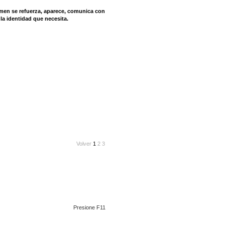
amen se refuerza, aparece, comunica con
la identidad que necesita.
Volver
1
2
3
Presione F11